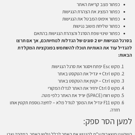
כפתור מצב קריאת האתר
כפתור המציג את הצהרת הנגישות
כפתור איפוס המבטל את הנגישות
כפתור שליחת משוב נגישות
כפתור שינוי שפת הסרגל והצהרת הנגישות בהתאם
בסרגל הנגישות יש 2 סוגים של הגדלות לנוחיותכם, אך אם תרצו
להגדיל עוד את האותיות תוכלו להשתמש בפונקציות המקלדת
הבאות:
מקש Esc יפתח ויסגור את סרגל הנגישות
מקש Ctrl + יגדיל את הטקסט באתר
מקש Ctrl – יקטין את הטקסט באתר
מקש Ctrl 0 יחזיר את האתר לגדלו המקורי
מקש רווח (SPACE) יוריד את האתר כלפי מטה.
מקש F11 יגדיל את המסך לגודל מלא – לחיצה נוספת תקטין אותו
חזרה.
למען הסר ספק:
השקענו משאבים ע”מ להנגיש את האתר לכלל גולשי האתר. במקרה שבו